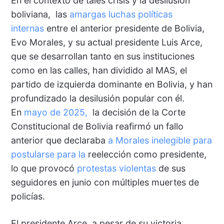
En el contexto de tales crisis y la desilusión
boliviana, las
amargas luchas políticas
internas
entre el anterior presidente de Bolivia,
Evo Morales, y su actual presidente Luis Arce,
que se desarrollan tanto en sus instituciones
como en las calles, han dividido al MAS, el
partido de izquierda dominante en Bolivia, y han
profundizado la desilusión popular con él.
En
mayo de 2025,
la decisión de la Corte
Constitucional de Bolivia reafirmó un fallo
anterior que declaraba
a Morales inelegible para
postularse para la
reelección como presidente,
lo que provocó
protestas violentas
de sus
seguidores en junio con múltiples muertes de
policías.
El presidente Arce, a pesar de su victoria