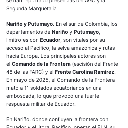
se han reportado presencias del AGC y la
Segunda Marquetalia.
Nariño y Putumayo.
En el sur de Colombia, los
departamentos de
Nariño
y
Putumayo
,
limítrofes con
Ecuador
, son vitales por su
acceso al Pacífico, la selva amazónica y rutas
hacia Europa. Los principales actores son
el
Comando de la Frontera
(escisión del Frente
48 de las FARC) y el
Frente Carolina Ramírez
.
En mayo de 2025, el Comando de la Frontera
mató a 11 soldados ecuatorianos en una
emboscada, lo que provocó una fuerte
respuesta militar de Ecuador.
En Nariño, donde confluyen la frontera con
Ecuador y el litoral Pacífico, operan el ELN, su